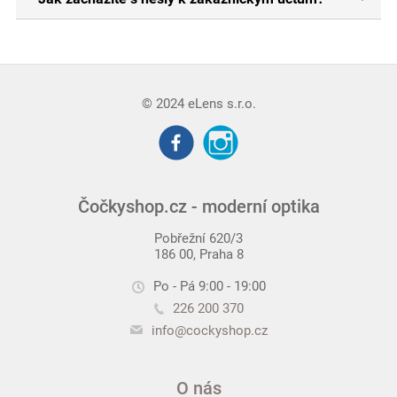
s razítkem a podpisem, případně i s doplněným rodným
číslem.
Hesla k zákaznickým účtům neukládáme v původním
tvaru. Algoritmus
Argon2
zpracuje heslo jednosměrně
tak, aby jej nebylo možné zpětně dešifrovat. Proto
heslo nemůžeme zaslat emailem jako prostý text. V
© 2024 eLens s.r.o.
případě zapomenutí hesla zasíláme emailem odkaz,
který vás automaticky přihlásí do zákaznického účtu.
Tamtéž si můžete nastavit nové heslo.
Čočkyshop.cz - moderní optika
Pobřežní 620/3
186 00, Praha 8
Po - Pá 9:00 - 19:00
226 200 370
info@cockyshop.cz
O nás