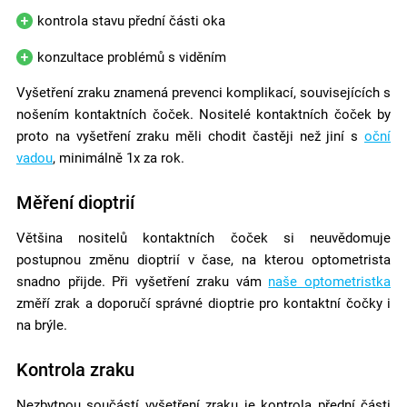
kontrola stavu přední části oka
konzultace problémů s viděním
Vyšetření zraku znamená prevenci komplikací, souvisejících s
nošením kontaktních čoček. Nositelé kontaktních čoček by
proto na vyšetření zraku měli chodit častěji než jiní s
oční
vadou
, minimálně 1x za rok.
Měření dioptrií
Většina nositelů kontaktních čoček si neuvědomuje
postupnou změnu dioptrií v čase, na kterou optometrista
snadno přijde. Při vyšetření zraku vám
naše optometristka
změří zrak a doporučí správné dioptrie pro kontaktní čočky i
na brýle.
Kontrola zraku
Nezbytnou součástí vyšetření zraku je kontrola přední části