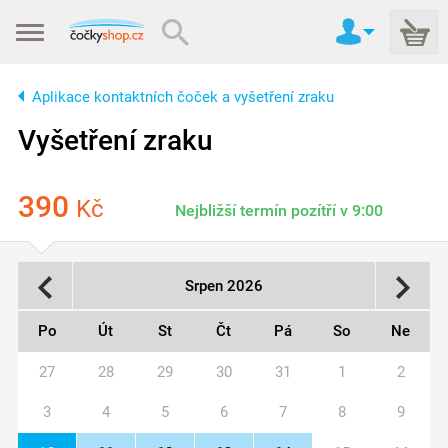
Aplikace kontaktních čoček a vyšetření zraku
Vyšetření zraku
390
Kč
Nejbližší termín pozítří v 9:00
Srpen 2026
Po
Út
St
Čt
Pá
So
Ne
27
28
29
30
31
1
2
3
4
5
6
7
8
9