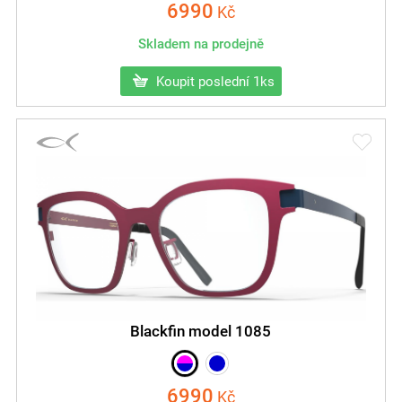
6990
Kč
Skladem na prodejně
Koupit poslední 1ks
Blackfin model 1085
6990
Kč