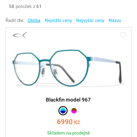
58
položek z
61
Řadit dle:
Obliba
Nejnižší ceny
Nejvyšší ceny
Názvu
Blackfin model 967
6990
Kč
Skladem na prodejně