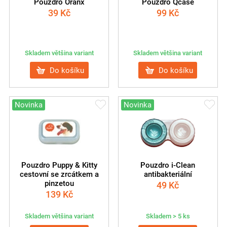
Pouzdro Oranx
Pouzdro Qcase
39
Kč
99
Kč
Skladem většina variant
Skladem většina variant
Do košíku
Do košíku
Novinka
Novinka
Pouzdro Puppy & Kitty
Pouzdro i-Clean
cestovní se zrcátkem a
antibakteriální
pinzetou
49
Kč
139
Kč
Skladem většina variant
Skladem > 5 ks