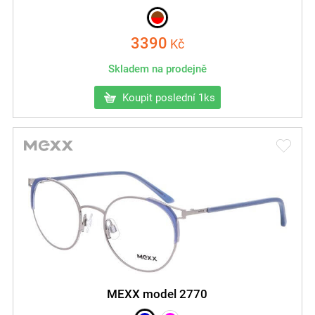
3390
Kč
Skladem na prodejně
Koupit poslední 1ks
MEXX model 2770