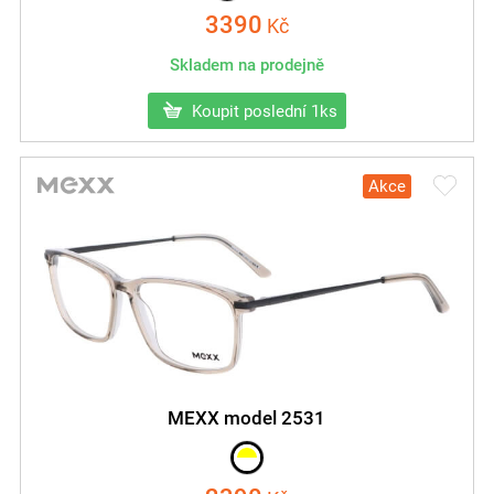
3390
Kč
Skladem na prodejně
Koupit poslední 1ks
Akce
MEXX model 2531