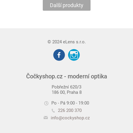
Další produkty
© 2024 eLens s.r.o.
Čočkyshop.cz - moderní optika
Pobřežní 620/3
186 00, Praha 8
Po - Pá 9:00 - 19:00
226 200 370
info@cockyshop.cz