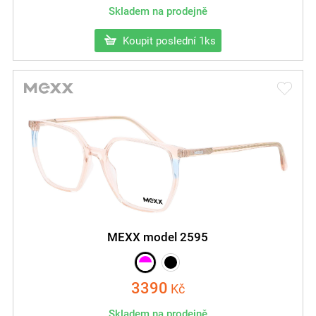
Skladem na prodejně
Koupit poslední 1ks
MEXX model 2595
3390
Kč
Skladem na prodejně