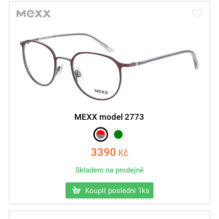
MEXX model 2773
3390
Kč
Skladem na prodejně
Koupit poslední 1ks