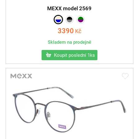
MEXX model 2569
3390
Kč
Skladem na prodejně
Koupit poslední 1ks