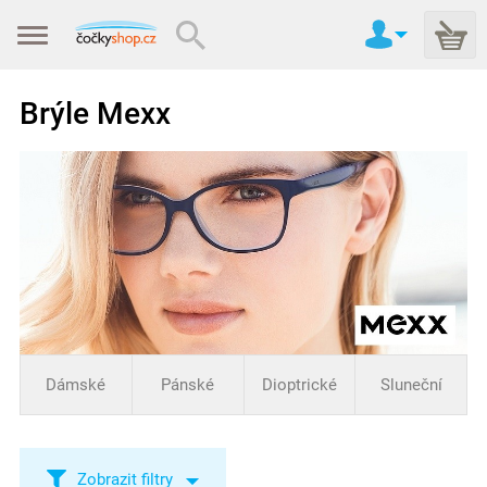
Brýle Mexx
Dámské
Pánské
Dioptrické
Sluneční
Zobrazit filtry