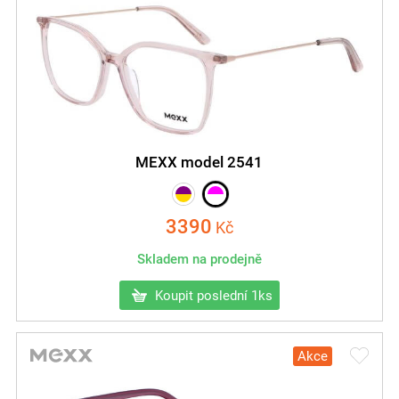
MEXX model 2541
3390
Kč
Skladem na prodejně
Koupit poslední 1ks
Akce