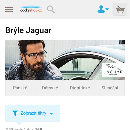
Brýle Jaguar
Pánské
Dámské
Dioptrické
Sluneční
Zobrazit filtry
148
položek z
269