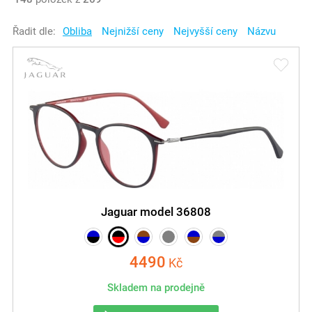
Řadit dle:
Obliba
Nejnižší ceny
Nejvyšší ceny
Názvu
Jaguar model 36808
4490
Kč
Skladem na prodejně