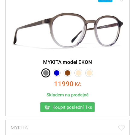
MYKITA model EKON
11990
Kč
Skladem na prodejně
Koupit poslední 1ks