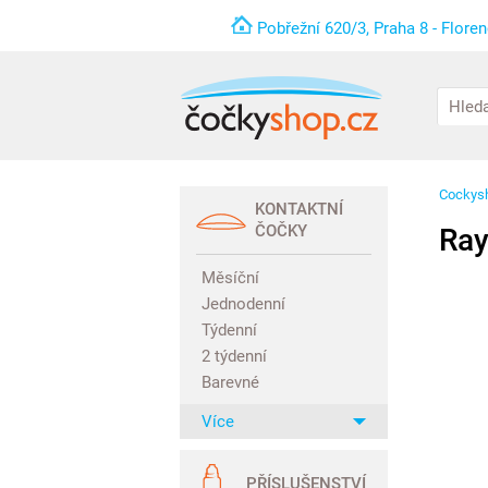
Pobřežní 620/3, Praha 8 - Flore
Cockys
KONTAKTNÍ
ČOČKY
Ray
Měsíční
Jednodenní
Týdenní
2 týdenní
Barevné
Více
PŘÍSLUŠENSTVÍ