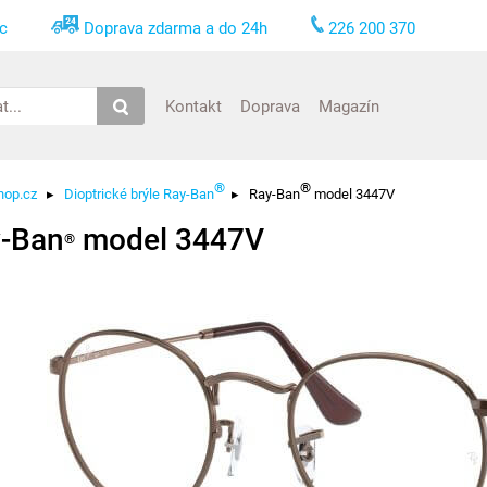
nc
Doprava zdarma a do 24h
226 200 370
Kontakt
Doprava
Magazín
®
®
hop.cz
▸
Dioptrické brýle Ray-Ban
▸
Ray-Ban
model 3447V
-Ban
model 3447V
®