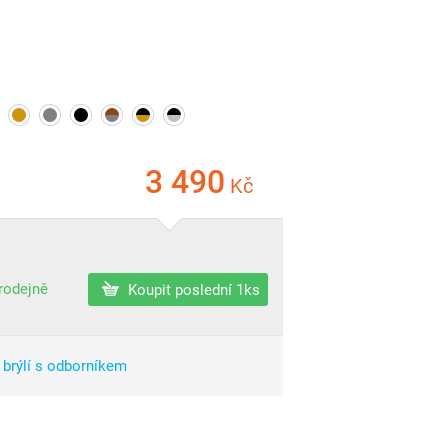
3 490
Kč
prodejně
Koupit poslední 1ks
 brýlí s odborníkem