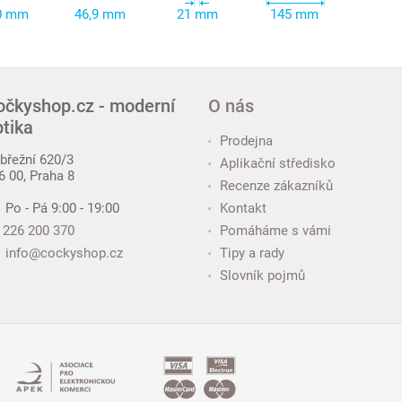
0 mm
46,9 mm
21 mm
145 mm
očkyshop.cz - moderní
O nás
ptika
Prodejna
břežní 620/3
Aplikační středisko
6 00, Praha 8
Recenze zákazníků
Po - Pá 9:00 - 19:00
Kontakt
226 200 370
Pomáháme s vámi
info@cockyshop.cz
Tipy a rady
Slovník pojmů