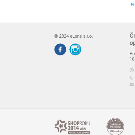
5
Č
© 2024 eLens s.r.o.
o
Po
18