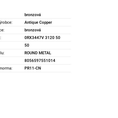
bronzová
ýrobce:
Antique Copper
ce:
bronzová
:
0RX3447V 3120 50
50
lu:
ROUND METAL
8056597551014
norma:
PR11-CN