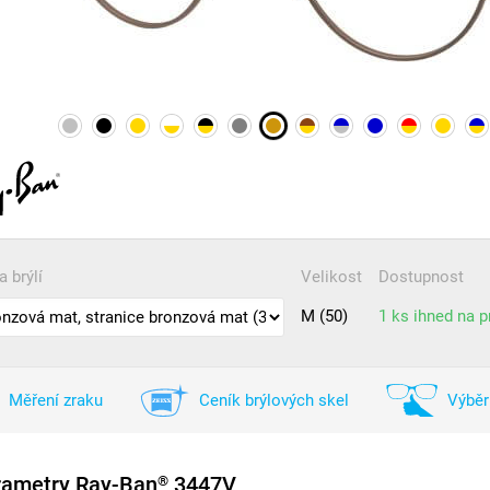
a brýlí
Velikost
Dostupnost
M (50)
1 ks ihned na 
Měření zraku
Ceník brýlových skel
Výběr
rametry Ray-Ban
3447V
®