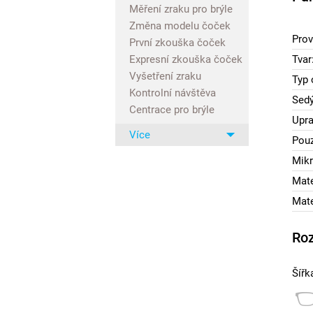
Měření zraku pro brýle
Změna modelu čoček
Prov
První zkouška čoček
Expresní zkouška čoček
Tvar
Vyšetření zraku
Typ 
Kontrolní návštěva
Sedý
Centrace pro brýle
Upra
Více
Pouz
Mikr
Mate
Mate
Ro
Šířk