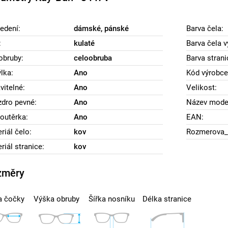
edení:
dámské, pánské
Barva čela:
:
kulaté
Barva čela v
obruby:
celoobruba
Barva strani
lka:
Ano
Kód výrobce
vitelné:
Ano
Velikost:
dro pevné:
Ano
Název mode
outěrka:
Ano
EAN:
riál čelo:
kov
Rozmerova_
riál stranice:
kov
změry
a čočky
Výška obruby
Šířka nosníku
Délka stranice