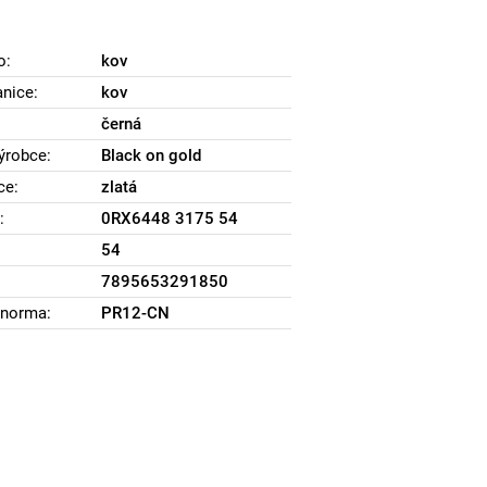
o:
kov
anice:
kov
černá
ýrobce:
Black on gold
ce:
zlatá
:
0RX6448 3175 54
54
7895653291850
norma:
PR12-CN