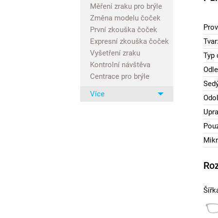
Měření zraku pro brýle
Změna modelu čoček
Prov
První zkouška čoček
Expresní zkouška čoček
Tvar
Vyšetření zraku
Typ 
Kontrolní návštěva
Odle
Centrace pro brýle
Sedý
Více
Odol
Upra
Pouz
Mikr
Ro
Šířk