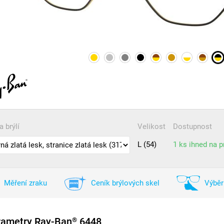
a brýlí
Velikost
Dostupnost
L (54)
1 ks ihned na 
Měření zraku
Ceník brýlových skel
Výběr
rametry Ray-Ban
6448
®