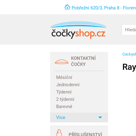
Pobřežní 620/3, Praha 8 - Flore
Cockys
KONTAKTNÍ
ČOČKY
Ray
Měsíční
Jednodenní
Týdenní
2 týdenní
Barevné
Více
PŘÍSLUŠENSTVÍ