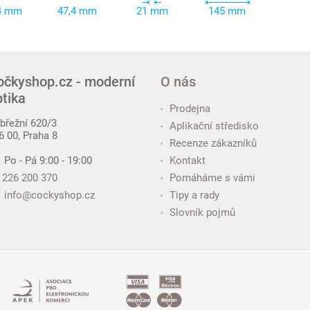
4 mm
47,4 mm
21 mm
145 mm
očkyshop.cz - moderní
O nás
ptika
Prodejna
břežní 620/3
Aplikační středisko
6 00, Praha 8
Recenze zákazníků
Po - Pá 9:00 - 19:00
Kontakt
226 200 370
Pomáháme s vámi
info@cockyshop.cz
Tipy a rady
Slovník pojmů