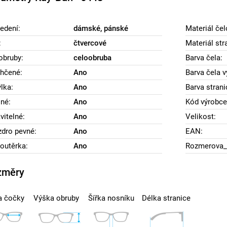
edení:
dámské, pánské
Materiál čel
:
čtvercové
Materiál str
obruby:
celoobruba
Barva čela:
hčené:
Ano
Barva čela v
lka:
Ano
Barva strani
né:
Ano
Kód výrobce
vitelné:
Ano
Velikost:
dro pevné:
Ano
EAN:
outěrka:
Ano
Rozmerova_
změry
a čočky
Výška obruby
Šířka nosníku
Délka stranice