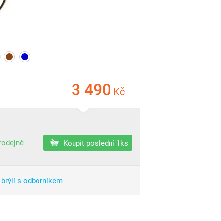
3 490
Kč
prodejně
Koupit poslední 1ks
 brýlí s odborníkem