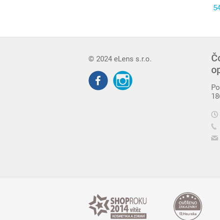
5
Č
© 2024 eLens s.r.o.
o
Po
18