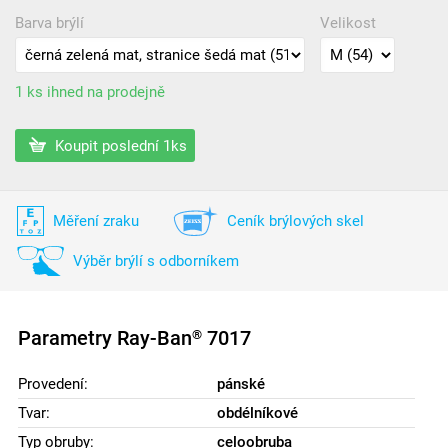
Barva brýlí
Velikost
1 ks ihned na prodejně
Koupit poslední 1ks
Měření zraku
Ceník brýlových skel
Výběr brýlí s odborníkem
Parametry Ray-Ban
7017
®
Provedení:
pánské
Tvar:
obdélníkové
Typ obruby:
celoobruba