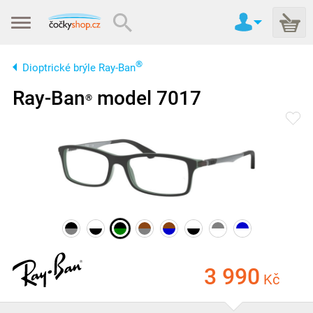
®
Dioptrické brýle Ray-Ban
Ray-Ban
model 7017
®
3 990
Kč