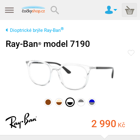
®
Dioptrické brýle Ray-Ban
Ray-Ban
model 7190
®
2 990
Kč