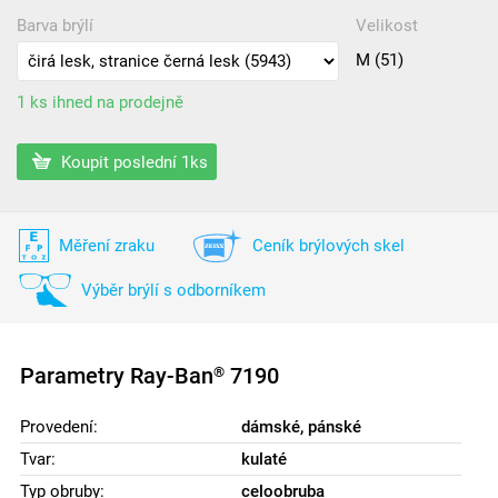
Barva brýlí
Velikost
M (51)
1 ks ihned na prodejně
Koupit poslední 1ks
Měření zraku
Ceník brýlových skel
Výběr brýlí s odborníkem
Parametry Ray-Ban
7190
®
Provedení:
dámské, pánské
Tvar:
kulaté
Typ obruby:
celoobruba